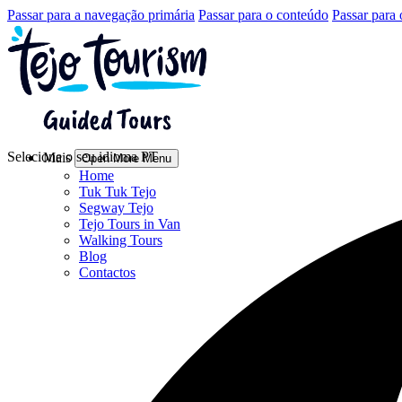
Passar para a navegação primária
Passar para o conteúdo
Passar para 
Selecione o seu idioma
PT
Mais
Open More Menu
Home
Tuk Tuk Tejo
Segway Tejo
Tejo Tours in Van
Walking Tours
Blog
Contactos