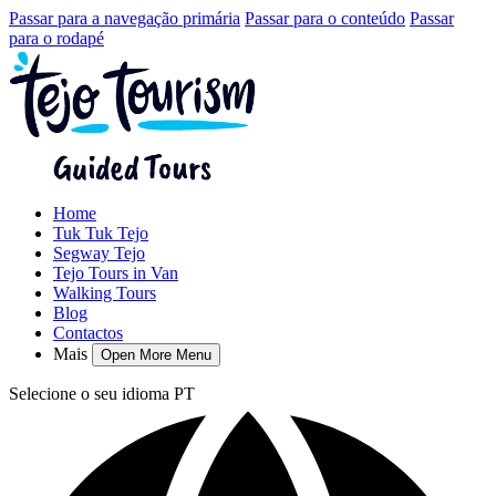
Passar para a navegação primária
Passar para o conteúdo
Passar
para o rodapé
Home
Tuk Tuk Tejo
Segway Tejo
Tejo Tours in Van
Walking Tours
Blog
Contactos
Mais
Open More Menu
Selecione o seu idioma
PT