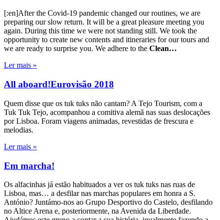
[:en]After the Covid-19 pandemic changed our routines, we are
preparing our slow return. It will be a great pleasure meeting you
again. During this time we were not standing still. We took the
opportunity to create new contents and itineraries for our tours and
we are ready to surprise you. We adhere to the
Clean…
Ler mais »
All aboard!Eurovisão 2018
Quem disse que os tuk tuks não cantam? A Tejo Tourism, com a
Tuk Tuk Tejo, acompanhou a comitiva alemã nas suas deslocações
por Lisboa. Foram viagens animadas, revestidas de frescura e
melodias.
Ler mais »
Em marcha!
Os alfacinhas já estão habituados a ver os tuk tuks nas ruas de
Lisboa, mas… a desfilar nas marchas populares em honra a S.
António? Juntámo-nos ao Grupo Desportivo do Castelo, desfilando
no Altice Arena e, posteriormente, na Avenida da Liberdade.
Ajudámos este grupo a contar a sua história, igualmente fazendo a