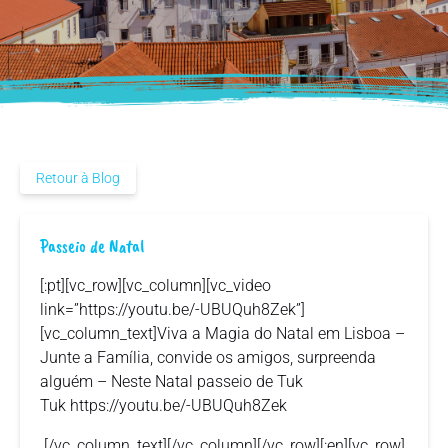
Retour à Blog
Passeio de Natal
[:pt][vc_row][vc_column][vc_video
link=”https://youtu.be/-UBUQuh8Zek”]
[vc_column_text]Viva a Magia do Natal em Lisboa –
Junte a Família, convide os amigos, surpreenda
alguém – Neste Natal passeio de Tuk
Tuk https://youtu.be/-UBUQuh8Zek
[/vc_column_text][/vc_column][/vc_row][:en][vc_row]