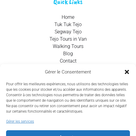
Quick Links
Home
Tuk Tuk Tejo
Segway Tejo
Tejo Tours in Van
Walking Tours
Blog
Contact
Gérer le Consentement
Contact Info
Pour offrir les meilleures expériences, nous utilisons des technologies telles
que les cookies pour stocker et/ou accéder aux informations des appareils.
+351 924 437 715
Consentir à ces technologies nous permettra de traiter des données telles
que le comportement de navigation ou des identifiants uniques sur ce site.
info@tejotourism.pt
Ne pas consentir ou retirer son consentement peut avoir un impact négatif
sur certaines fonctionnalités et caractéristiques.
R. das Olarias 35, 1100-378 Lisboa, Portugal
Gérer les services
Lun. - Dim.: