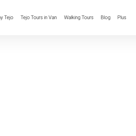
Open Mor
y Tejo
Tejo Tours in Van
Walking Tours
Blog
Plus
Menu