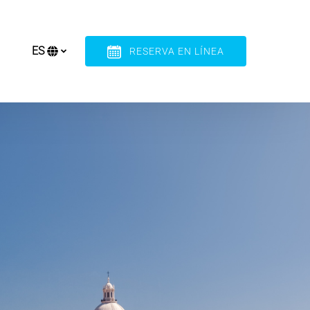
ES
RESERVA EN LÍNEA
Selecciona
ore
tu
idioma