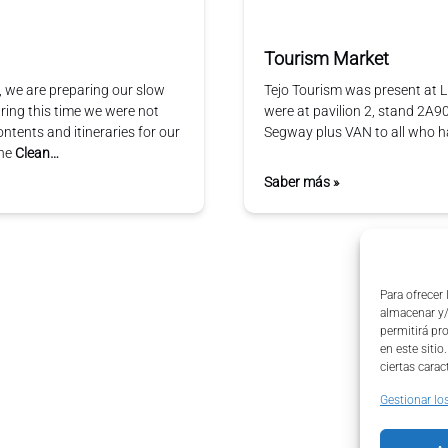
Tourism Market
, we are preparing our slow
Tejo Tourism was present at 
uring this time we were not
were at pavilion 2, stand 2A9
ntents and itineraries for our
Segway plus VAN to all who had
the
Clean…
Saber más »
Para ofrecer
almacenar y/
permitirá pr
en este siti
ciertas carac
Gestionar los