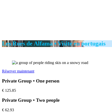
Les Rues de Alfama • Visite en portugais
Réserver maintenant
Private Group • One person
€
125.85
Private Group • Two people
€
62.93