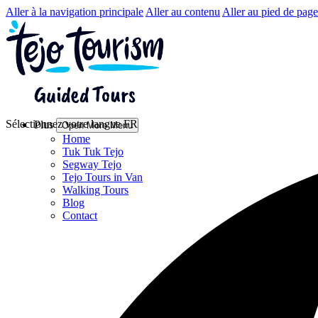
Aller à la navigation principale
Aller au contenu
Aller au pied de page
Sélectionnez votre langue
FR
Plus
Open More Menu
Home
Tuk Tuk Tejo
Segway Tejo
Tejo Tours in Van
Walking Tours
Blog
Contact