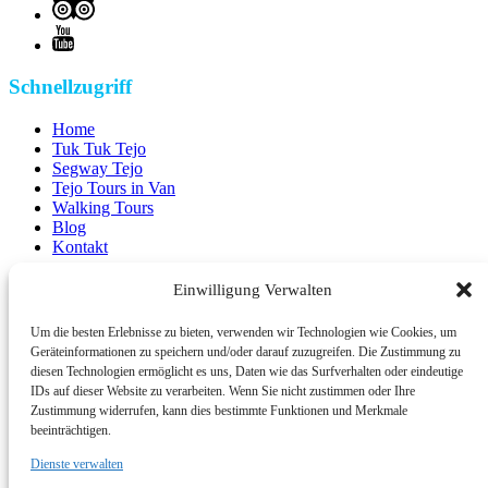
Schnellzugriff
Home
Tuk Tuk Tejo
Segway Tejo
Tejo Tours in Van
Walking Tours
Blog
Kontakt
Kontaktdaten
Einwilligung Verwalten
Um die besten Erlebnisse zu bieten, verwenden wir Technologien wie Cookies, um
+351 924 437 715
info@tejotourism.pt
Geräteinformationen zu speichern und/oder darauf zuzugreifen. Die Zustimmung zu
diesen Technologien ermöglicht es uns, Daten wie das Surfverhalten oder eindeutige
IDs auf dieser Website zu verarbeiten. Wenn Sie nicht zustimmen oder Ihre
Zustimmung widerrufen, kann dies bestimmte Funktionen und Merkmale
R. das Olarias 35, 1100-378 Lisboa, Portugal
beeinträchtigen.
Dienste verwalten
Mo. - So.: