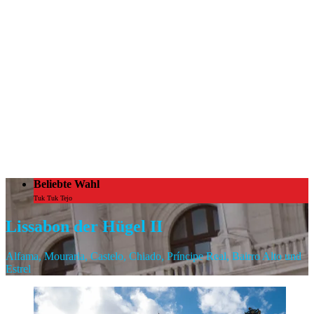
Beliebte Wahl
Tuk Tuk Tejo
Lissabon der Hügel II
Alfama, Mouraria, Castelo, Chiado, Príncipe Real, Bairro Alto und
Estrel